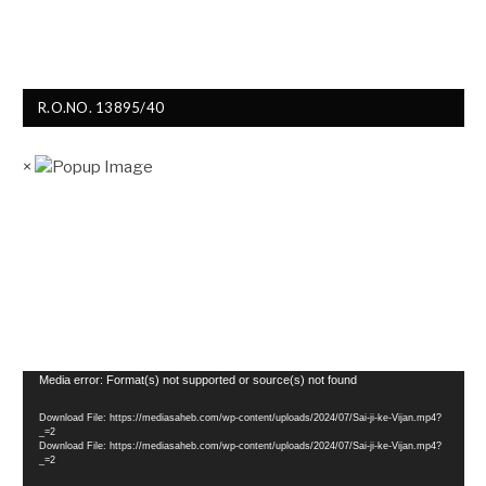
R.O.NO. 13895/40
×
Video
Media error: Format(s) not supported or source(s) not found
Player
Download File: https://mediasaheb.com/wp-content/uploads/2024/07/Sai-ji-ke-Vijan.mp4?
_=2
Download File: https://mediasaheb.com/wp-content/uploads/2024/07/Sai-ji-ke-Vijan.mp4?
_=2