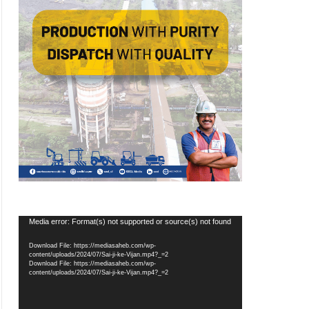
Video
Media error: Format(s) not supported or source(s) not found
Player
Download File: https://mediasaheb.com/wp-
content/uploads/2024/07/Sai-ji-ke-Vijan.mp4?_=2
Download File: https://mediasaheb.com/wp-
content/uploads/2024/07/Sai-ji-ke-Vijan.mp4?_=2