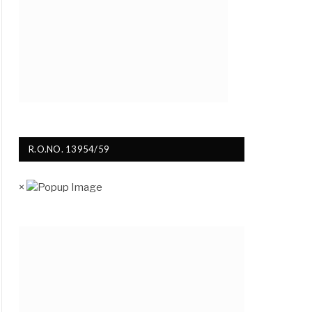
R.O.NO. 13954/59
×