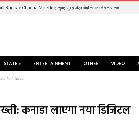
PM Modi Raghav Chadha Meeting: सुबह-सुबह पीएम मोदी से मिले AAP सांसद राघव चड्ढा, भेंट किया खास तोहफा; लिखा-‘हमेशा याद रखूंगा’
STATE’S
ENTERTAINMENT
OTHER
VIDEO
िटल सेफ्टी विधेयक
ख्ती: कनाडा लाएगा नया डिजिटल