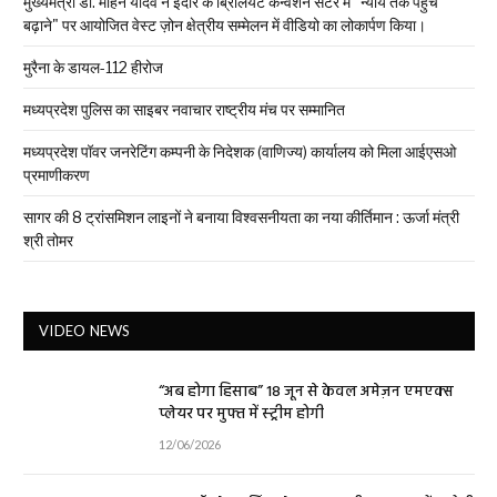
मुख्यमंत्री डॉ. मोहन यादव ने इंदौर के ब्रिलियंट कन्वेंशन सेंटर में "न्याय तक पहुँच
बढ़ाने" पर आयोजित वेस्ट ज़ोन क्षेत्रीय सम्मेलन में वीडियो का लोकार्पण किया।
मुरैना के डायल-112 हीरोज
मध्यप्रदेश पुलिस का साइबर नवाचार राष्ट्रीय मंच पर सम्मानित
मध्यप्रदेश पॉवर जनरेटिंग कम्पनी के निदेशक (वाणिज्य) कार्यालय को मिला आईएसओ
प्रमाणीकरण
सागर की 8 ट्रांसमिशन लाइनों ने बनाया विश्वसनीयता का नया कीर्तिमान : ऊर्जा मंत्री
श्री तोमर
VIDEO NEWS
“अब होगा हिसाब” 18 जून से केवल अमेज़न एमएक्स
प्लेयर पर मुफ्त में स्ट्रीम होगी
12/06/2026