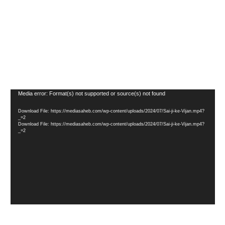
Video
Media error: Format(s) not supported or source(s) not found
Player
Download File: https://mediasaheb.com/wp-content/uploads/2024/07/Sai-ji-ke-Vijan.mp4?
_=2
Download File: https://mediasaheb.com/wp-content/uploads/2024/07/Sai-ji-ke-Vijan.mp4?
_=2