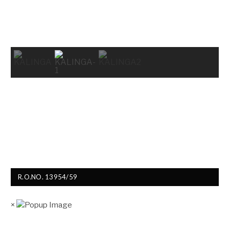
R.O.NO. 13954/59
×