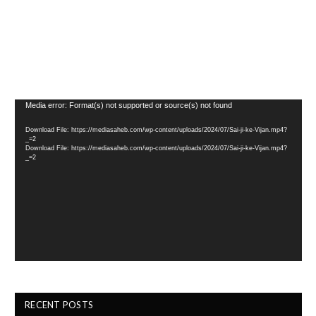
Video
Media error: Format(s) not supported or source(s) not found
Player
Download File: https://mediasaheb.com/wp-content/uploads/2024/07/Sai-ji-ke-Vijan.mp4?
_=2
Download File: https://mediasaheb.com/wp-content/uploads/2024/07/Sai-ji-ke-Vijan.mp4?
_=2
RECENT POSTS