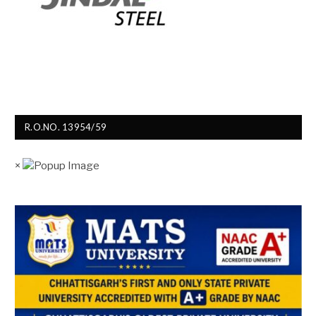
R.O.NO. 13954/59
×