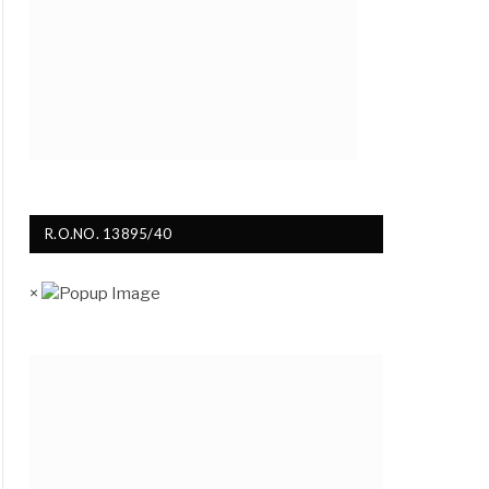
R.O.NO. 13895/40
×