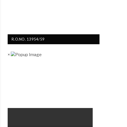
R.O.NO. 13954/59
×