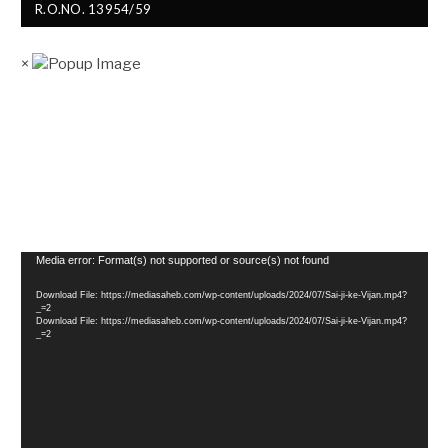
R.O.NO. 13954/59
×
Video
Media error: Format(s) not supported or source(s) not found
Player
Download File: https://mediasaheb.com/wp-content/uploads/2024/07/Sai-ji-ke-Vijan.mp4?
_=2
Download File: https://mediasaheb.com/wp-content/uploads/2024/07/Sai-ji-ke-Vijan.mp4?
_=2