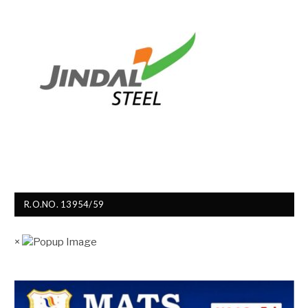
R.O.NO. 13954/59
×