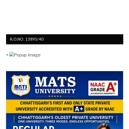
R.O.NO. 13895/40
×