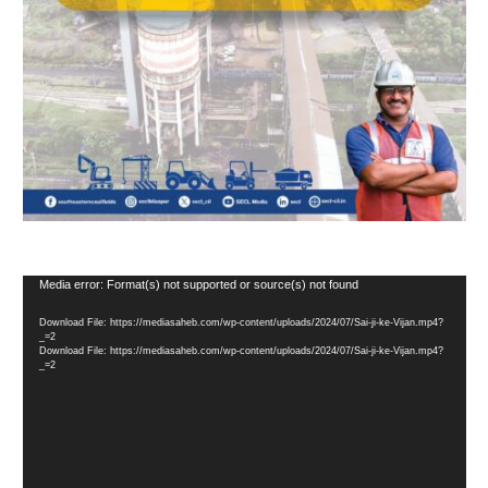
Video
Media error: Format(s) not supported or source(s) not found
Player
Download File: https://mediasaheb.com/wp-content/uploads/2024/07/Sai-ji-ke-Vijan.mp4?
_=2
Download File: https://mediasaheb.com/wp-content/uploads/2024/07/Sai-ji-ke-Vijan.mp4?
_=2