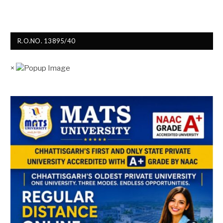
R.O.NO. 13895/40
×