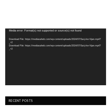
Video
Media error: Format(s) not supported or source(s) not found
Player
Download File: https://mediasaheb.com/wp-content/uploads/2024/07/Sai-ji-ke-Vijan.mp4?
_=2
Download File: https://mediasaheb.com/wp-content/uploads/2024/07/Sai-ji-ke-Vijan.mp4?
_=2
RECENT POSTS