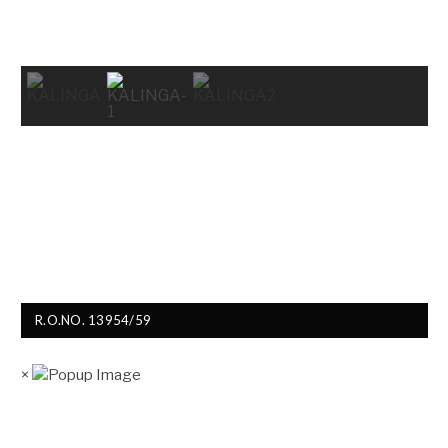
R.O.NO. 13954/59
×