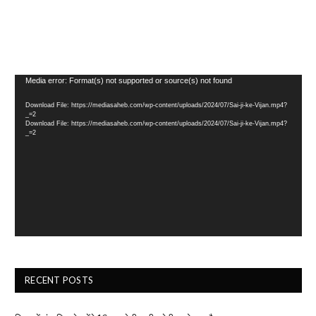
Video
Media error: Format(s) not supported or source(s) not found
Player
Download File: https://mediasaheb.com/wp-content/uploads/2024/07/Sai-ji-ke-Vijan.mp4?
_=2
Download File: https://mediasaheb.com/wp-content/uploads/2024/07/Sai-ji-ke-Vijan.mp4?
_=2
RECENT POSTS