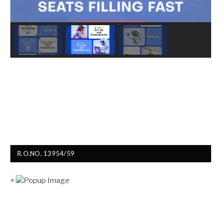
R.O.NO. 13954/59
×