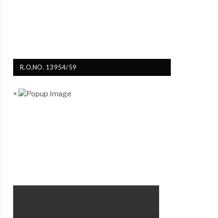
R.O.NO. 13954/59
×