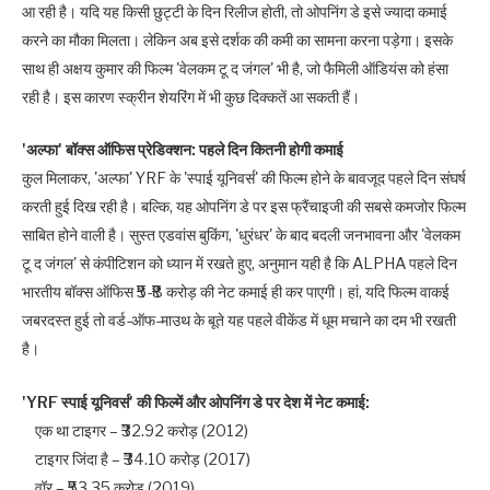
आ रही है। यदि यह किसी छुट्टी के दिन रिलीज होती, तो ओपनिंग डे इसे ज्यादा कमाई
करने का मौका मिलता। लेकिन अब इसे दर्शक की कमी का सामना करना पड़ेगा। इसके
साथ ही अक्षय कुमार की फ‍िल्‍म 'वेलकम टू द जंगल' भी है, जो फैमिली ऑडियंस को हंसा
रही है। इस कारण स्क्रीन शेयरिंग में भी कुछ दिक्कतें आ सकती हैं।
'अल्फा' बॉक्‍स ऑफिस प्रेडिक्‍शन: पहले दिन कितनी होगी कमाई
कुल मिलाकर, 'अल्‍फा' YRF के 'स्पाई यूनिवर्स' की फिल्‍म होने के बावजूद पहले दिन संघर्ष
करती हुई दिख रही है। बल्‍क‍ि, यह ओपनिंग डे पर इस फ्रैंचाइजी की सबसे कमजोर फिल्‍म
साबित होने वाली है। सुस्‍त एडवांस बुकिंग, 'धुरंधर' के बाद बदली जनभावना और 'वेलकम
टू द जंगल' से कंपीटिशन को ध्‍यान में रखते हुए, अनुमान यही है कि ALPHA पहले दिन
भारतीय बॉक्‍स ऑफिस ₹5-₹8 करोड़ की नेट कमाई ही कर पाएगी। हां, यदि फिल्‍म वाकई
जबरदस्‍त हुई तो वर्ड-ऑफ-माउथ के बूते यह पहले वीकेंड में धूम मचाने का दम भी रखती
है।
'YRF स्पाई यूनिवर्स' की फिल्में और ओपनिंग डे पर देश में नेट कमाई:
एक था टाइगर – ₹32.92 करोड़ (2012)
टाइगर जिंदा है – ₹34.10 करोड़ (2017)
वॉर – ₹53.35 करोड़ (2019)