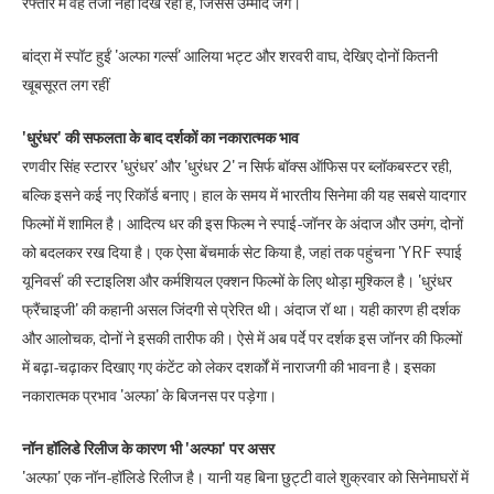
रफ्तार में वह तेजी नहीं दिख रही है, जिससे उम्‍मीद जगे।
बांद्रा में स्पॉट हुईं 'अल्फा गर्ल्स' आलिया भट्ट और शरवरी वाघ, देखिए दोनों कितनी
खूबसूरत लग रहीं
'धुरंधर' की सफलता के बाद दर्शकों का नकारात्मक भाव
रणवीर सिंह स्‍टारर 'धुरंधर' और 'धुरंधर 2' न सिर्फ बॉक्स ऑफ‍िस पर ब्‍लॉकबस्‍टर रही,
बल्‍क‍ि इसने कई नए रिकॉर्ड बनाए। हाल के समय में भारतीय सिनेमा की यह सबसे यादगार
फ‍िल्मों में शामिल है। आदित्‍य धर की इस फिल्‍म ने स्पाई-जॉनर के अंदाज और उमंग, दोनों
को बदलकर रख दिया है। एक ऐसा बेंचमार्क सेट किया है, जहां तक पहुंचना 'YRF स्पाई
यूनिवर्स' की स्टाइलिश और कर्मश‍ियल एक्शन फ‍िल्मों के लिए थोड़ा मुश्‍क‍िल है। 'धुरंधर
फ्रैंचाइजी' की कहानी असल जिंदगी से प्रेरित थी। अंदाज रॉ था। यही कारण ही दर्शक
और आलोचक, दोनों ने इसकी तारीफ की। ऐसे में अब पर्दे पर दर्शक इस जॉनर की फिल्‍मों
में बढ़ा-चढ़ाकर दिखाए गए कंटेंट को लेकर दशर्कों में नाराजगी की भावना है। इसका
नकारात्‍मक प्रभाव 'अल्‍फा' के बिजनस पर पड़ेगा।
नॉन हॉलिडे रिलीज के कारण भी 'अल्‍फा' पर असर
'अल्फा' एक नॉन-हॉलिडे रिलीज है। यानी यह बिना छुट्टी वाले शुक्रवार को सिनेमाघरों में