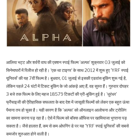
आलिया भट्ट और शर्वरी वाघ की एक्‍शन स्‍पाई फिल्‍म 'अल्‍फा' शुक्रवार 03 जुलाई को
सिनेमाघरों में रिलीज हो रही है। 'एक था टाइगर' के साथ 2012 में शुरू हुए 'YRF स्पाई
यूनिवर्स' की यह 7वीं फिल्‍म है। बुधवार, 01 जुलाई से इसकी एडवांस बुकिंग शुरू गई है,
लेकिन पहले 24 घंटों में टिकट बुकिंग के जो आंकड़े आए हैं, वह सुस्‍त हैं। गुरुवार दोपहर
3 बजे तक फिल्‍म के लिए महज 18579 टिकटों की प्री-बुकिंग हुई है। 'धुरंधर'
फ्रैंचाइजी की ऐतिहासिक सफलता के बाद देश में जासूसी फिल्‍मों को लेकर एक बहुत ऊंचा
पैमाना तय हो चुका है। यही कारण है कि 'अल्‍फा' को ऑनलाइन आलोचना और ट्रोलिंग
का सामना करना पड़ रहा है। ऐसे में फिल्‍म को बॉक्‍स ऑफिस पर खामियाजा भुगतना पड़
सकता है। जैसे हालात हैं, कम से कम ओपनिंग डे पर यह 'YRF स्पाई यूनिवर्स' की सबसे
कमजोर शुरुआत होने वाली है।