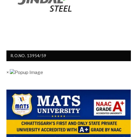
R.O.NO. 13954/59
×