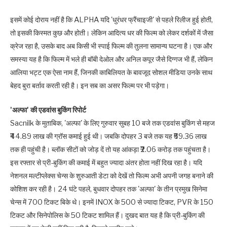
इसमें कोई दोराय नहीं है कि ALPHA यदि 'धुरंधर फ्रैंचाइजी' से पहले रिलीज हुई होती,
तो इसकी किस्‍मत कुछ और होती। लेकिन आदित्‍य धर की फिल्‍म को लेकर दर्शकों में जैसा
क्रेज रहा है, उसके बाद अब किसी भी स्‍पाई फिल्‍म की तुलना सामान्‍य घटना है। एक और
समस्‍या यह है कि फिल्‍म में भले ही बॉबी देओल और अनिल कपूर जैसे दिग्‍गज भी हैं, लेकिन
आलिया भट्ट एक ऐसा नाम हैं, जिनकी काबिलियत के बावजूद सोशल मीडिया उनके साथ
बेहद बुरा बर्ताव करती रही है। इन सब का असर फिल्‍म पर भी पड़ेगा।
'अल्‍फा' की एडवांस बुकिंग रिपोर्ट
Sacnilk के मुताबिक, 'अल्‍फा' के लिए गुरुवार सुबह 10 बजे तक एडवांस बुकिंग से महज
₹44.89 लाख की ग्रॉस कमाई हुई थी। जबकि दोपहर 3 बजे तक यह ₹69.36 लाख
तक ही पहुंची है। ब्‍लॉक सीटों को जोड़ दें तो यह आंकड़ा ₹2.06 करोड़ तक पहुंचता है।
इस रफ्तार से प्री-बुकिंग की कमाई में बहुत ज्यादा अंतर होता नहीं दिख रहा है। यदि
नेशनल मल्‍टीप्‍लेक्‍स चेन्स के शुरुआती डेटा को देखें तो फ‍िल्म अभी अपनी जगह बनाने की
कोशिश कर रही है। 24 घंटे पहले, बुधवार दोपहर तक 'अल्फा' के तीन प्रमुख स‍िनेमा
चेन्स में 700 टिकट बिके थे। इनमें INOX के 500 से ज्यादा टिकट, PVR के 150
टिकट और सिनेपोलिस के 50 टिकट शामिल हैं। दुखद बात यह है कि प्री-बुकिंग की