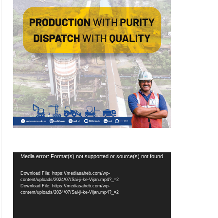
Video
Media error: Format(s) not supported or source(s) not found
Player
Download File: https://mediasaheb.com/wp-
content/uploads/2024/07/Sai-ji-ke-Vijan.mp4?_=2
Download File: https://mediasaheb.com/wp-
content/uploads/2024/07/Sai-ji-ke-Vijan.mp4?_=2