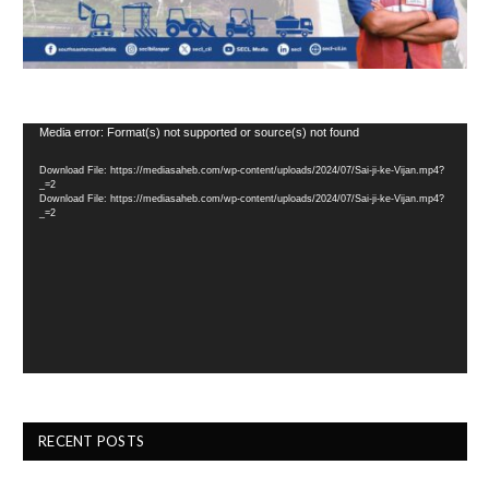
Video
Media error: Format(s) not supported or source(s) not found
Player
Download File: https://mediasaheb.com/wp-content/uploads/2024/07/Sai-ji-ke-Vijan.mp4?
_=2
Download File: https://mediasaheb.com/wp-content/uploads/2024/07/Sai-ji-ke-Vijan.mp4?
_=2
RECENT POSTS