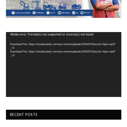
Video
Media error: Format(s) not supported or source(s) not found
Player
Download File: https://mediasaheb.com/wp-content/uploads/2024/07/Sai-ji-ke-Vijan.mp4?
_=2
Download File: https://mediasaheb.com/wp-content/uploads/2024/07/Sai-ji-ke-Vijan.mp4?
_=2
RECENT POSTS