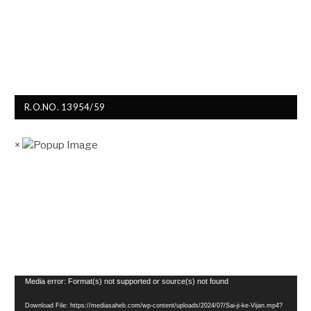
R.O.NO. 13954/59
×
Video
Media error: Format(s) not supported or source(s) not found
Player
Download File: https://mediasaheb.com/wp-content/uploads/2024/07/Sai-ji-ke-Vijan.mp4?