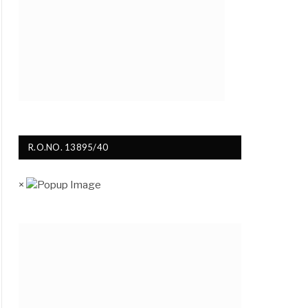
R.O.NO. 13895/40
×