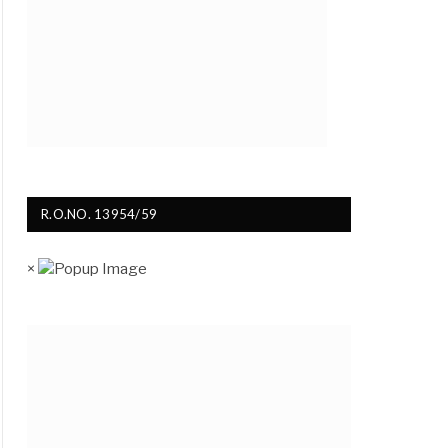
R.O.NO. 13954/59
×