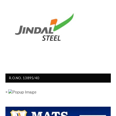
R.O.NO. 13895/40
×